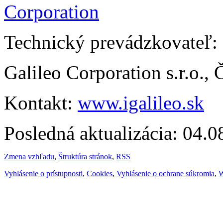
Technický prevádzkovateľ:
Galileo Corporation s.r.o.,
Kontakt:
www.igalileo.sk
Posledná aktualizácia: 04.
Zmena vzhľadu
,
Štruktúra stránok
,
RSS
Vyhlásenie o prístupnosti
,
Cookies
,
Vyhlásenie o ochrane súkromia
,
W