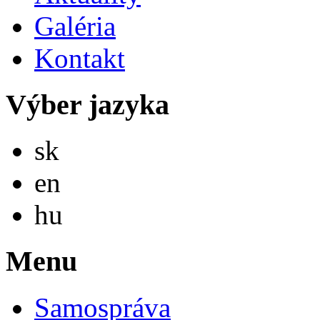
Galéria
Kontakt
Výber jazyka
Slovensky
sk
English
en
Magyar
hu
Menu
Samospráva