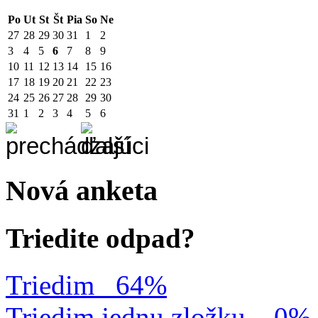
Po
Ut
St
Št
Pia
So
Ne
27
28
29
30
31
1
2
3
4
5
6
7
8
9
10
11
12
13
14
15
16
17
18
19
20
21
22
23
24
25
26
27
28
29
30
31
1
2
3
4
5
6
Nová anketa
Triedite odpad?
Triedim
64%
Triedim jednu zložku.
0%