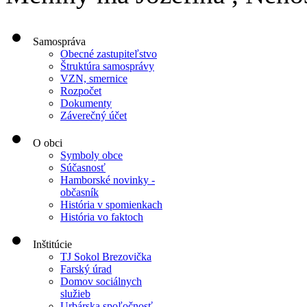
Samospráva
Obecné zastupiteľstvo
Štruktúra samosprávy
VZN, smernice
Rozpočet
Dokumenty
Záverečný účet
O obci
Symboly obce
Súčasnosť
Hamborské novinky -
občasník
História v spomienkach
História vo faktoch
Inštitúcie
TJ Sokol Brezovička
Farský úrad
Domov sociálnych
služieb
Urbárska spoľočnosť