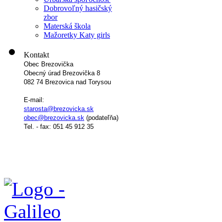
Dobrovoľný hasičský
zbor
Materská škola
Mažoretky Katy girls
Kontakt
Obec Brezovička
Obecný úrad Brezovička 8
082 74 Brezovica nad Torysou
E-mail:
starosta@brezovicka.sk
obec@brezovicka.sk
(podateľňa)
Tel. - fax: 051 45 912 35