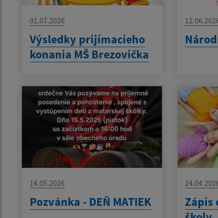
01.07.2026
12.06.202
Výsledky prijímacieho
Národ
konania MŠ Brezovička
14.05.2026
24.04.202
Pozvánka - DEŇ MATIEK
Zápis 
školy