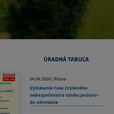
ÚRADNÁ TABUĽA
04.08.2026 | Rôzne
Vyhlásenie času zvýšeného
nebezpečenstva vzniku požiaru -
do odvolania