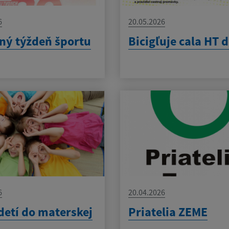
6
20.05.2026
ný týždeň športu
Bicigľuje cala HT 
6
20.04.2026
detí do materskej
Priatelia ZEME