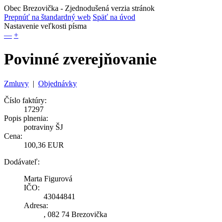
Obec Brezovička
- Zjednodušená verzia stránok
Prepnúť na štandardný web
Späť na úvod
Nastavenie veľkosti písma
—
+
Povinné zverejňovanie
Zmluvy
|
Objednávky
Číslo faktúry:
17297
Popis plnenia:
potraviny ŠJ
Cena:
100,36 EUR
Dodávateľ:
Marta Figurová
IČO:
43044841
Adresa:
, 082 74 Brezovička